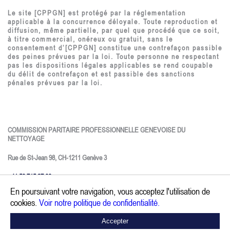
Le site [CPPGN] est protégé par la réglementation
applicable à la concurrence déloyale. Toute reproduction et
diffusion, même partielle, par quel que procédé que ce soit,
à titre commercial, onéreux ou gratuit, sans le
consentement d’[CPPGN] constitue une contrefaçon passible
des peines prévues par la loi. Toute personne ne respectant
pas les dispositions légales applicables se rend coupable
du délit de contrefaçon et est passible des sanctions
pénales prévues par la loi.
COMMISSION PARITAIRE PROFESSIONNELLE GENEVOISE DU
NETTOYAGE
Rue de St-Jean 98, CH-1211 Genève 3
+41 58 715 37 00
En poursuivant votre navigation, vous acceptez l'utilisation de
info@nettoya-ge.ch
cookies.
Voir notre politique de confidentialité.
CONTACT
Accepter
Politique de confidentialité.